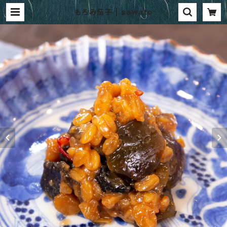
もろみ茄子 | sawato