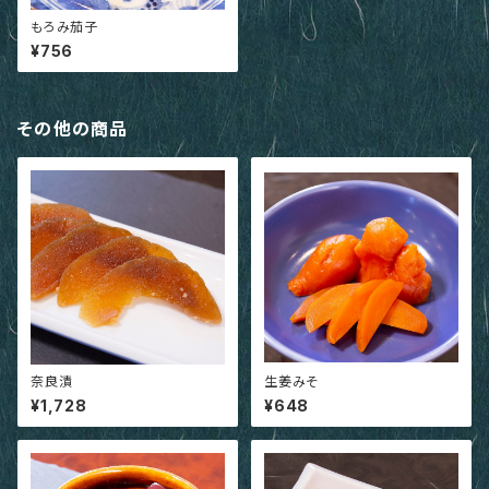
もろみ茄子
¥756
その他の商品
奈良漬
生姜みそ
¥1,728
¥648