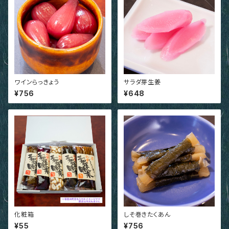
ワインらっきょう
サラダ芽生姜
¥756
¥648
化粧箱
しそ巻きたくあん
¥55
¥756