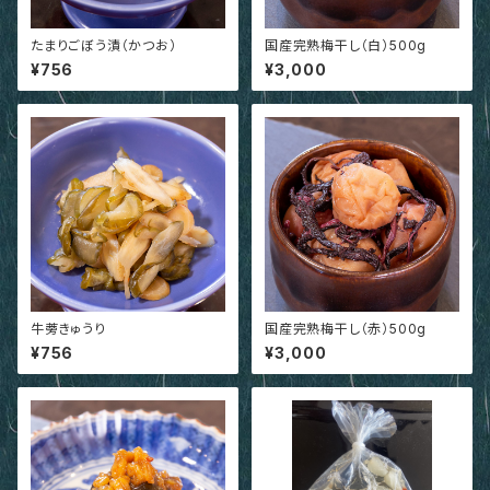
たまりごぼう漬（かつお）
国産完熟梅干し（白）500g
¥756
¥3,000
牛蒡きゅうり
国産完熟梅干し（赤）500g
¥756
¥3,000